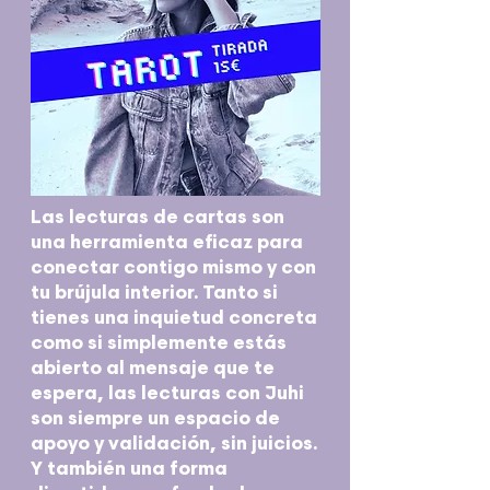
Las lecturas de cartas son
una herramienta eficaz para
conectar contigo mismo y con
tu brújula interior. Tanto si
tienes una inquietud concreta
como si simplemente estás
abierto al mensaje que te
espera, las lecturas con Juhi
son siempre un espacio de
apoyo y validación, sin juicios.
Y también una forma