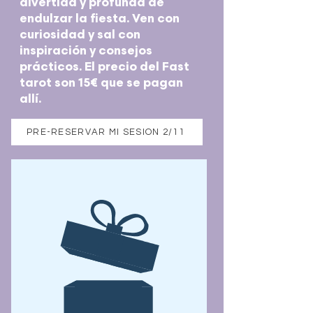
divertida y profunda de
endulzar la fiesta. Ven con
curiosidad y sal con
inspiración y consejos
prácticos. El precio del Fast
tarot son 15€ que se pagan
allí.
PRE-RESERVAR MI SESION 2/11