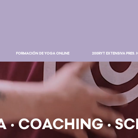
FORMACIÓN DE YOGA ONLINE
200RYT EXTENSIVA PRES.
 · COACHING · S