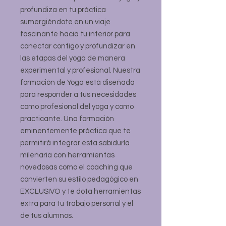
profundiza en tu práctica
sumergiéndote en un viaje
fascinante hacia tu interior para
conectar contigo y profundizar en
las etapas del yoga de manera
experimental y profesional. Nuestra
formación de Yoga está diseñada
para responder a tus necesidades
como profesional del yoga y como
practicante. Una formación
eminentemente práctica que te
permitirá integrar esta sabiduría
milenaria con herramientas
novedosas como el coaching que
convierten su estilo pedagógico en
EXCLUSIVO y te dota herramientas
extra para tu trabajo personal y el
de tus alumnos.