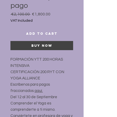
pago
Regular
Sale
 €2,100.00 
€1,800.00
Price
Price
VAT Included
Add to Cart
Buy Now
FORMACIÓN YTT 200 HORAS
INTENSIVA
CERTIFICACIÓN 200 RYT CON
YOGA ALLIANCE
Escríbenos para pagos
fraccionados
aquí.
Del 12 al 30 de Septiembre
Comprender el Yoga es
comprenderte a ti mismo.
Conviértete en profesora de yoga y