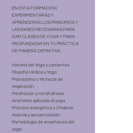
EN ESTA FORMACIÓN
EXPERIMENTARÁS Y
APRENDERÁS LOS PRINCIPIOS Y
LAS BASES NECESARIAS PARA
DAR CLASES DE YOGA Y PARA
PROFUNDIZAR EN TU PRÁCTICA
DE MANERA DEFINITIVA.
Historia del Yoga y corrientes.
Filosofía Védica y Yoga.
Pranayama y técnicas de
respiración.
Meditación y mindfullness.
Anatomía aplicada al yoga.
Práctica energética y Chakras.
Asanas y secuenciación.
Metodología de enseñanza del
yoga.