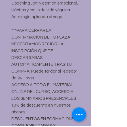
Coaching , pnl y gestión emocional.
Hábitos y estilo de vida yóguica.
Astrología aplicada al yoga.
***PARA CERRAR LA
CONFIRMACIÓN DE TU PLAZA
NECESITAMOS RECIBIR LA
INSCRIPCIÓN QUE TE
DESCARGARAS
AUTOMATICAMENTE TRAS TU
COMPRA. Puede tardar al rededor
de 24 Horas
ACCESO A TODO EL MATERIAL
ONLINE DEL CURSO, ACCESO A
LOS SEMINARIOS PRESENCIALES .
10% de descuento en nuestros
abonos
DESCUENTOS EN FORMACIONES
COMPLEMENTARIAS Y