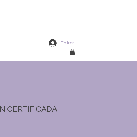
Entrar
 HATHA-VINYASA
SHOP
N CERTIFICADA
Sale