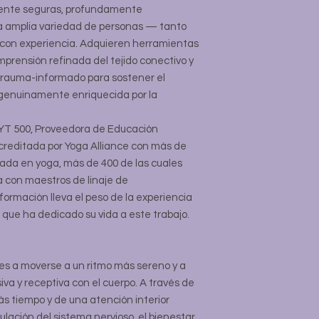
mente seguras, profundamente
a amplia variedad de personas — tanto
 con experiencia. Adquieren herramientas
prensión refinada del tejido conectivo y
 trauma-informado para sostener el
 genuinamente enriquecida por la
-RYT 500, Proveedora de Educación
creditada por Yoga Alliance con más de
cada en yoga, más de 400 de las cuales
a con maestros de linaje de
ormación lleva el peso de la experiencia
a que ha dedicado su vida a este trabajo.
ntes a moverse a un ritmo más sereno y a
va y receptiva con el cuerpo. A través de
 tiempo y de una atención interior
gulación del sistema nervioso, el bienestar