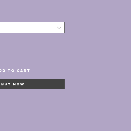
rice
dd to Cart
Buy Now