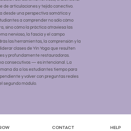
e de articulaciones y tejido conectivo.
ga desde una perspectiva somática y
tudiantes a comprender no sólo cómo
, sino cómo la práctica atraviesa las
tema nervioso, la fascia y el campo
ndrás las herramientas, la comprensión y la
 liderar clases de Yin Yoga que resulten
es y profundamente restauradoras.
a consecutivos — es intencional. La
mana da a los estudiantes tiempo para
ependiente y volver con preguntas reales
el segundo módulo.
ROW
CONTACT
HELP