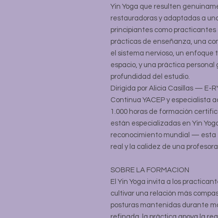
Yin Yoga que resulten genuina
restauradoras y adaptadas a un
principiantes como practicantes
prácticas de enseñanza, una com
el sistema nervioso, un enfoque
espacio, y una práctica personal
profundidad del estudio.
Dirigida por Alicia Casillas — E
Continua YACEP y especialista a
1.000 horas de formación certifi
están especializadas en Yin Yog
reconocimiento mundial — esta f
real y la calidez de una profesor
SOBRE LA FORMACION
El Yin Yoga invita a los practica
cultivar una relación más compasi
posturas mantenidas durante más
refinada, la práctica apoya la re