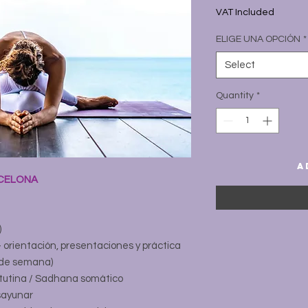
Price
P
VAT Included
ELIGE UNA OPCIÓN
*
Select
Quantity
*
A
RCELONA
)
 orientación, presentaciones y práctica
 de semana)
atutina / Sadhana somático
sayunar