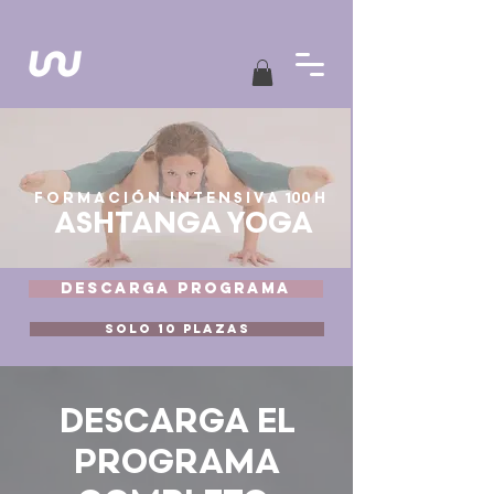
F O R M A C I Ó N I N T E N S I V A 100 H
ASHTANGA YOGA
DESCARGA PROGRAMA
SOLO 10 PLAZAS
DESCARGA EL
PROGRAMA