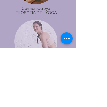
Carmen Caleya
FILOSOFÍA DEL YOGA
VERENA STAHEL
SALTOS Y TRANSICIONES
DESCARGA EL PROGRAMA