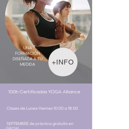
UNA
FORMACIÓN
DISEÑADA A TU
+INFO
MEDIDA
100h Certificadas YOGA Alliance
Clases de Lunes-Viernes 10:00 a 18:00
SEPTIEMBRE de práctica gratuíta en
GROW